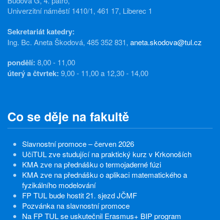
Budova G, 4. patro,
Univerzitní náměstí 1410/1, 461 17, Liberec 1
Sekretariát katedry:
Ing. Bc. Aneta Škodová, 485 352 831,
aneta.skodova@tul.cz
pondělí:
8,00 - 11,00
úterý a čtvrtek:
9,00 - 11,00 a 12,30 - 14,00
Co se děje na fakultě
Slavnostní promoce – červen 2026
UčiTUL zve studující na praktický kurz v Krkonoších
KMA zve na přednášku o termojaderné fúzi
KMA zve na přednášku o aplikaci matematického a
fyzikálního modelování
FP TUL bude hostit 21. sjezd JČMF
Pozvánka na slavnostní promoce
Na FP TUL se uskutečnil Erasmus+ BIP program