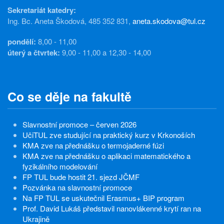
Sekretariát katedry:
Ing. Bc. Aneta Škodová, 485 352 831,
aneta.skodova@tul.cz
pondělí:
8,00 - 11,00
úterý a čtvrtek:
9,00 - 11,00 a 12,30 - 14,00
Co se děje na fakultě
Slavnostní promoce – červen 2026
UčiTUL zve studující na praktický kurz v Krkonoších
KMA zve na přednášku o termojaderné fúzi
KMA zve na přednášku o aplikaci matematického a
fyzikálního modelování
FP TUL bude hostit 21. sjezd JČMF
Pozvánka na slavnostní promoce
Na FP TUL se uskutečnil Erasmus+ BIP program
Prof. David Lukáš představil nanovlákenné krytí ran na
Ukrajině