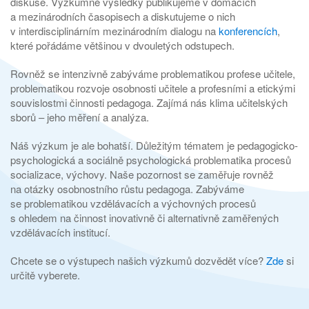
diskuse. Výzkumné výsledky publikujeme v domácích
a mezinárodních časopisech a diskutujeme o nich
v interdisciplinárním mezinárodním dialogu na
konferencích
,
které pořádáme většinou v dvouletých odstupech.
Rovněž se intenzivně zabýváme problematikou profese učitele,
problematikou rozvoje osobnosti učitele a profesními a etickými
souvislostmi činnosti pedagoga. Zajímá nás klima učitelských
sborů – jeho měření a analýza.
Náš výzkum je ale bohatší. Důležitým tématem je pedagogicko-
psychologická a sociálně psychologická problematika procesů
socializace, výchovy. Naše pozornost se zaměřuje rovněž
na otázky osobnostního růstu pedagoga. Zabýváme
se problematikou vzdělávacích a výchovných procesů
s ohledem na činnost inovativně či alternativně zaměřených
vzdělávacích institucí.
Chcete se o výstupech našich výzkumů dozvědět více?
Zde
si
určitě vyberete.